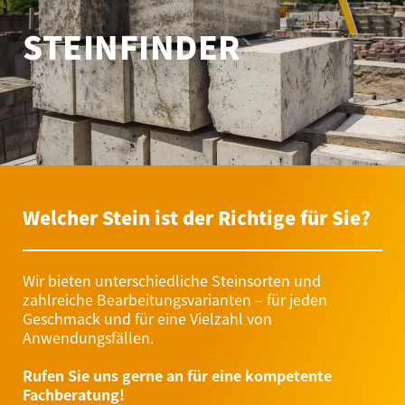
STEINFINDER
Welcher Stein ist der Richtige für Sie?
Wir bieten unterschiedliche Steinsorten und
zahlreiche Bearbeitungsvarianten – für jeden
Geschmack und für eine Vielzahl von
Anwendungsfällen.
Rufen Sie uns gerne an für eine kompetente
Fachberatung!