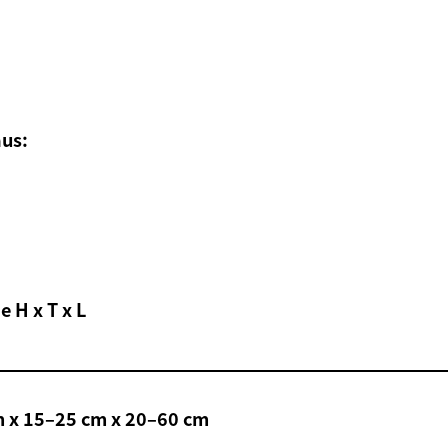
aus:
e H x T x L
 x 15–25 cm x 20–60 cm