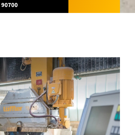
 90700